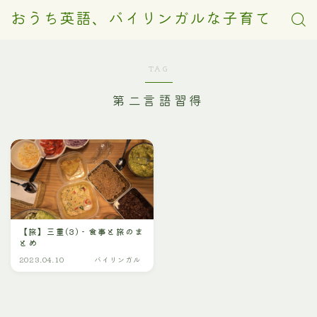
おうち英語、バイリンガルな子育て
TAG
第二言語習得
【旅】三重(3) - 食事と旅のま
とめ
2023.04.10
バイリンガル