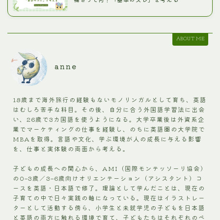
ABOUT ME
anne
18歳まで海外旅行の経験もないモノリンガルとして育ち、英語
はむしろ苦手な科目。その後、自分に合う外国語学習法に出会
い、26歳で3カ国語を使うようになる。大学卒業後は外資系企
業でマーケティングの仕事を経験し、のちに英語圏の大学院で
MBAを取得。言語や文化、学ぶ環境が人の成長に与える影響
を、仕事と実体験の両面から考える。
子どもの成長への関心から、AMI（国際モンテッソーリ協会）
の0–3歳／3–6歳向けオリエンテーション（アシスタント）コ
ースを英語・日本語で修了。理論として学んだことは、現在の
子育ての中で日々実践の軸になっている。現在はイラストレー
ターとして活動する傍ら、小学生と未就学児の子どもを日本語
と英語の両方に触れる環境で育て、子どもたちはそれぞれのペ