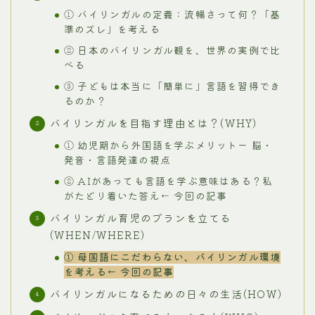
① バイリンガルの定義：流暢さって何？「基
準のズレ」を考える
② 日本のバイリンガル観を、世界の実例で比
べる
③ 子どもは本当に「簡単に」言語を習得でき
るのか？
バイリンガルを目指す理由とは？(WHY)
① 幼児期から外国語を学ぶメリットー 脳・
発音・言語発達の視点
② AIがあっても言語を学ぶ意味はある？私
がたどり着いた答え← 今回の記事
バイリンガル育児のプランを立てる
(WHEN/WHERE)
① 母国語にこだわらない、バイリンガル環境
を考える← 今回の記事
バイリンガルになるための日々の生活(HOW)