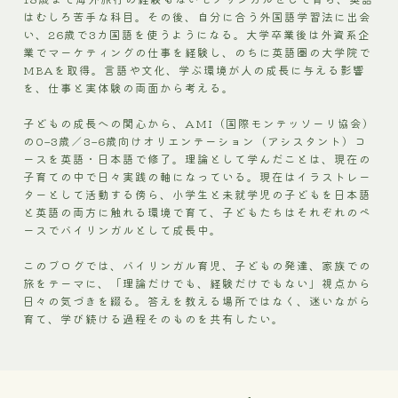
はむしろ苦手な科目。その後、自分に合う外国語学習法に出会
い、26歳で3カ国語を使うようになる。大学卒業後は外資系企
業でマーケティングの仕事を経験し、のちに英語圏の大学院で
MBAを取得。言語や文化、学ぶ環境が人の成長に与える影響
を、仕事と実体験の両面から考える。
子どもの成長への関心から、AMI（国際モンテッソーリ協会）
の0–3歳／3–6歳向けオリエンテーション（アシスタント）コ
ースを英語・日本語で修了。理論として学んだことは、現在の
子育ての中で日々実践の軸になっている。現在はイラストレー
ターとして活動する傍ら、小学生と未就学児の子どもを日本語
と英語の両方に触れる環境で育て、子どもたちはそれぞれのペ
ースでバイリンガルとして成長中。
このブログでは、バイリンガル育児、子どもの発達、家族での
旅をテーマに、「理論だけでも、経験だけでもない」視点から
日々の気づきを綴る。答えを教える場所ではなく、迷いながら
育て、学び続ける過程そのものを共有したい。