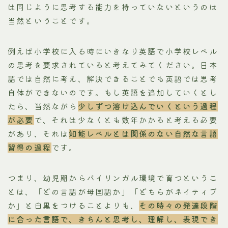
は同じように思考する能力を持っていないというのは
当然ということです。
例えば小学校に入る時にいきなり英語で小学校レベル
の思考を要求されていると考えてみてください。日本
語では自然に考え、解決できることでも英語では思考
自体ができないのです。もし英語を追加していくとし
たら、当然ながら
少しずつ溶け込んでいくという過程
が必要
で、それは少なくとも数年かかると考える必要
があり、それは
知能レベルとは関係のない自然な言語
習得の過程
です。
つまり、幼児期からバイリンガル環境で育つというこ
とは、「どの言語が母国語か」「どちらがネイティブ
か」と白黒をつけることよりも、
その時々の発達段階
に合った言語で、きちんと思考し、理解し、表現でき