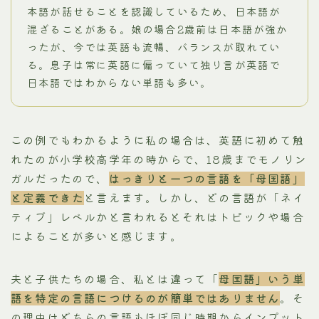
本語が話せることを認識しているため、日本語が
混ざることがある。娘の場合2歳前は日本語が強か
ったが、今では英語も流暢、バランスが取れてい
る。息子は常に英語に偏っていて独り言が英語で
日本語ではわからない単語も多い。
この例でもわかるように私の場合は、英語に初めて触
れたのが小学校高学年の時からで、18歳までモノリン
ガルだったので、
はっきりと一つの言語を「母国語」
と定義できた
と言えます。しかし、どの言語が「ネイ
ティブ」レベルかと言われるとそれはトピックや場合
によることが多いと感じます。
夫と子供たちの場合、私とは違って「
母国語」いう単
語を特定の言語につけるのが簡単ではありません
。そ
の理由はどちらの言語もほぼ同じ時期からインプット