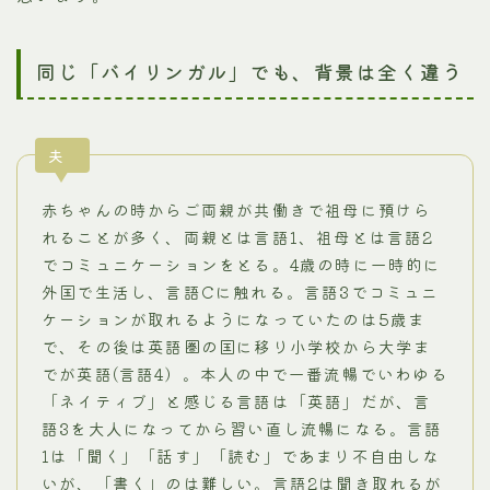
同じ「バイリンガル」でも、背景は全く違う
夫
赤ちゃんの時からご両親が共働きで祖母に預けら
れることが多く、両親とは言語1、祖母とは言語2
でコミュニケーションをとる。4歳の時に一時的に
外国で生活し、言語Cに触れる。言語3でコミュニ
ケーションが取れるようになっていたのは5歳ま
で、その後は英語圏の国に移り小学校から大学ま
でが英語(言語4）。本人の中で一番流暢でいわゆる
「ネイティブ」と感じる言語は「英語」だが、言
語3を大人になってから習い直し流暢になる。言語
1は「聞く」「話す」「読む」であまり不自由しな
いが、「書く」のは難しい。言語2は聞き取れるが