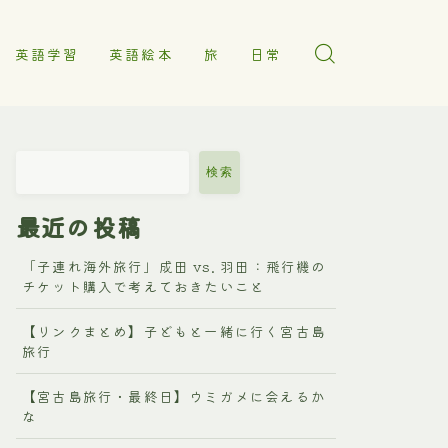
英語学習
英語絵本
旅
日常
検索
最近の投稿
「子連れ海外旅行」成田 vs. 羽田：飛行機の
チケット購入で考えておきたいこと
【リンクまとめ】子どもと一緒に行く宮古島
旅行
【宮古島旅行・最終日】ウミガメに会えるか
な