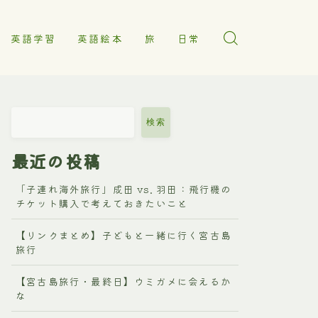
英語学習
英語絵本
旅
日常
検索
最近の投稿
「子連れ海外旅行」成田 vs. 羽田：飛行機の
チケット購入で考えておきたいこと
【リンクまとめ】子どもと一緒に行く宮古島
旅行
【宮古島旅行・最終日】ウミガメに会えるか
な