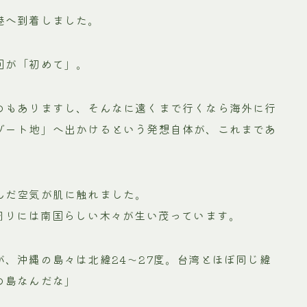
港へ到着しました。
回が「初めて」。
のもありますし、そんなに遠くまで行くなら海外に行
ゾート地」へ出かけるという発想自体が、これまであ
んだ空気が肌に触れました。
周りには南国らしい木々が生い茂っています。
、沖縄の島々は北緯24〜27度。台湾とほぼ同じ緯
の島なんだな」