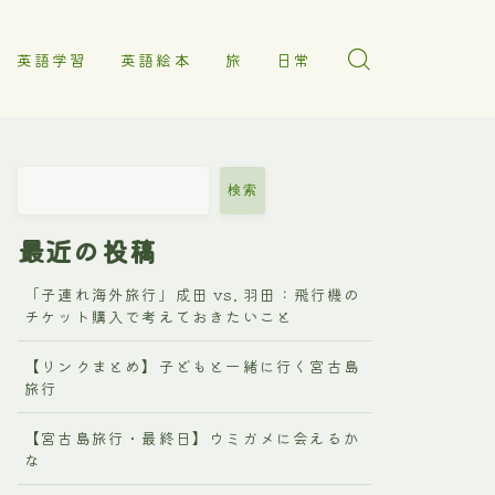
英語学習
英語絵本
旅
日常
検索
最近の投稿
「子連れ海外旅行」成田 vs. 羽田：飛行機の
チケット購入で考えておきたいこと
【リンクまとめ】子どもと一緒に行く宮古島
旅行
【宮古島旅行・最終日】ウミガメに会えるか
な