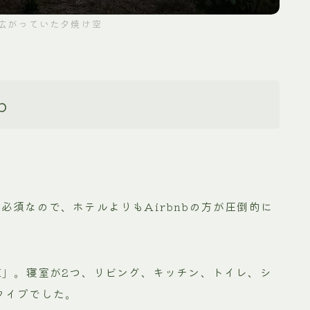
広がっていた夕焼け空
b
必須なので、ホテルよりもAirbnbの方が圧倒的に
K」。寝室が2つ、リビング、キッチン、トイレ、シ
タイプでした。